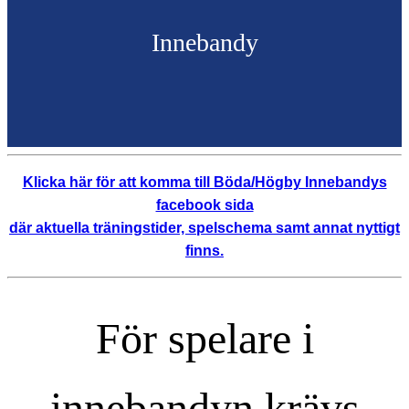
Innebandy
Klicka här för att komma till Böda/Högby Innebandys
facebook sida
där aktuella träningstider, spelschema samt annat nyttigt
finns.
För spelare i
innebandyn krävs