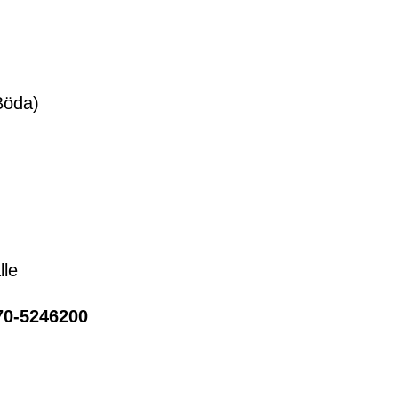
Böda)
lle
070-5246200