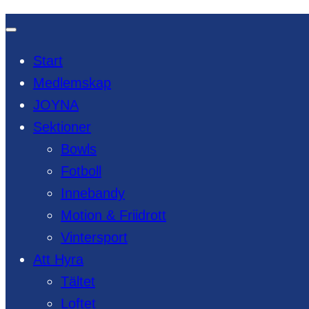
Hoppa
till
Start
innehåll
Medlemskap
JOYNA
Sektioner
Bowls
Fotboll
Innebandy
Motion & Friidrott
Vintersport
Att Hyra
Tältet
Loftet